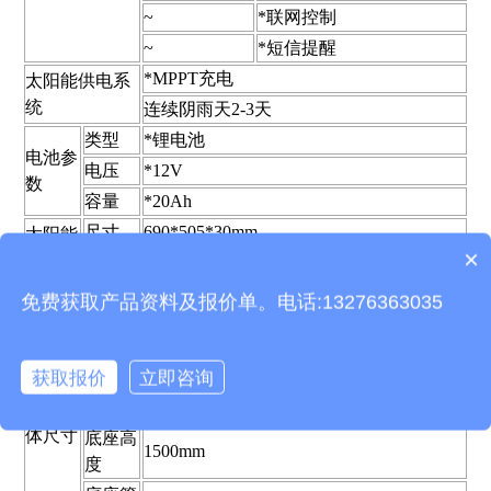
~
*联网控制
~
*短信提醒
*MPPT充电
太阳能供电系
统
连续阴雨天2-3天
类型
*锂电池
电池参
电压
*12V
数
容量
*20Ah
尺寸
690*505*30mm
太阳能
×
板参数
功率
50W
产品包含安装吗？
使用寿命
≥3年
免费获取产品资料及报价单。电话:13276363035
整体高
2530mm
度
获取报价
立即咨询
设备宽
690mm(max)300mm(min)
度
设备整
体尺寸
底座高
1500mm
度