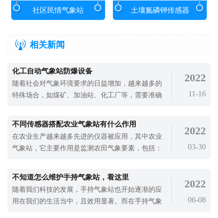
社区民情气象站
土壤氮磷钾传感器
相关新闻
化工自动气象站防爆设备
2022
随着社会对气象环境要求的日益增加，越来越多的
11-16
特殊场合，如煤矿、加油站、化工厂等，需要准确
且具备防爆功能的仪器设备。防爆设备的存在并不
是为了避免爆炸的发生，而是指设备的内部元件已
不同传感器搭配农业气象站有什么作用
2022
经过专业检查，不会因为元件的存在而引发电火花
在农业生产越来越多先进的仪器被应用，其中农业
等爆炸，因此用户可以放心使用。而化工自动气象
03-30
气象站，它主要作用是监测农田气象要素，包括：
站的防爆零件能够帮助用户应对各种突发
温度、湿度、风速、风向、等。本文为大家介绍.....
不知道怎么维护手持气象站，看这里
2022
随着我们科技的发展，手持气象站也开始逐渐的应
06-08
用在我们的生活当中，且效用显著。而在手持气象
站的运转中，虽说不用我们一直都去监督，但维护