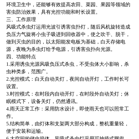
环境卫生中，还能够有效提高农田、菜园、果园等领域的
害虫防治效果，具有光控功能和时长设置。
三、工作原理
风吸式杀虫灯运用光波引诱害虫扑灯，随后风机旋转造成
负压力气旋将小虫子吸进到回收器中，使之吹干、脱干，
做到灭虫的目的，以太阳能发电板为基础，白天存储电
源，夜晚为杀虫灯给予电源，引诱害虫扑向光源。
四、功能特点
1.采用诱虫光源风吸负压式杀虫，不受虫体大小影响，杀
虫种类多，范围广。
2.光控模式：白天自动关灯，夜间自动开灯，工作时长可
设置。
3.时控模式：在时段内自动开灯，在时段外自动关灯；休
眠模式下，设备关灯，仍然通讯。
4.雨天正常工作：采用防水设计，即使雨天也可以照常工
作。
5.结构简单，由灯体和支架两大部分构成，整机重量轻，
便于安装和运输。
6.大空间的储虫箱体。风吸式杀虫灯采用可抽插式网兜