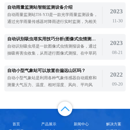
保养和安全工作十分重要，关系到气象试验数据的
自动雨量监测站智能监测设备介绍
2023
准确性和损坏程度。现在手持式气象站在维护保养
自动雨量监测站TH-YJ3是一款光学雨量监测设备，
整站、确保全部测量的完整性和技术安全工作等多
11-30
通过光学雨量传感器对降雨进行实时监测，为相关
方面具有许多问题。因而，我们可以从下
管理人员提供降雨数据，为气象研究提供数据支
持。暴雨可能将化肥、农药等有害物质冲入水中，
自动识别吸虫塔实用技巧分析(图像式虫情测报工具)
2023
对水生生物产生影响。所以暴雨是一种常见的极端
自动识别吸虫塔是一款图像式虫情测报设备，通过
气象事件，会在很多方面影响环境。为避免这些影
08-21
抽吸将害虫收集，从而进行图像式测报。在中草药
响，全社会需要加强环境保护和预防措施的
种植过程中，农业防治措施是有效减少中草药栽培
过程中病虫害的防治措施，也是中草药栽培过程中
自动小型气象站可以放置在偏远山区吗？
2022
最常用的方法。由于成本低，具有一定的防治效
自动小型气象站是利用各种气象传感器自动观察和
果，广泛应用于中草药的栽培中。但是在防治之
09-20
测量大气压力、温度、相对湿度、风向、平均风
前，需要对虫情进行精准监测，为防治提供数
速、最大风速、累积雨量、降水现象等环境气象要
素，将测量结果转换为无线电信号，然后通过无线
通信发送到中央气象台。那么，自动小型气象站可
以放置在偏远山区吗？在一些偏远地区，由于供电
不便，自动小型气象站可以采用太阳能供电
首页
产品展示
新闻中心
解决方案