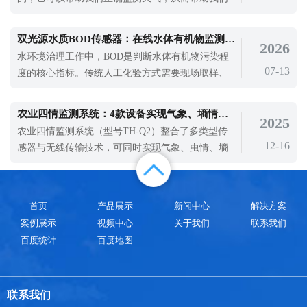
迅速加热，造成点燃和爆炸的危险，从而
更好的安排生产计划，那么气象站该如何正确维护?
下面一起来看一下。每天检查雨水传感器的进出情
双光源水质BOD传感器：在线水体有机物监测设备厂家推荐
2026
况，检查是否有堵塞，清除漏斗，过滤杂物，保持
水环境治理工作中，BOD是判断水体有机物污染程
水流顺畅。清洗桶时，用软刷子轻轻擦拭表面污
07-13
度的核心指标。传统人工化验方式需要现场取样、
垢。不要用手触摸漏斗和漏斗表面
实验室消解，整体流程耗时久，无法实现全天候连
续监测，很难及时发现水质突变问题。普通单光源
​农业四情监测系统：4款设备实现气象、墒情、虫情、苗情同步监测
2025
水质传感器容易受水体浊度、色度、杂质干扰，检
农业四情监测系统​（型号TH-Q2）整合了多类型传
测数据偏差大，日常维护频率高。想要做到长期稳
12-16
感器与无线传输技术，可同时实现气象、虫情、墒
定的在线水质监测，就需要抗干扰能力强、
情、苗情四项核心数据的同步监测。
首页
产品展示
新闻中心
解决方案
案例展示
视频中心
关于我们
联系我们
百度统计
百度地图
联系我们