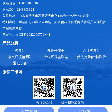
联系电话：15666887396
联系QQ：2248893324
公司地址：山东省潍坊市高新区光电路155号光电产业加速器
特别声明：网站部分内容来自网络，如有侵权请联系网站管理员立即删除
本站相关内容。
备案号：鲁ICP备2022000759号-1
产品分类
气象站
气象传感器
农业气象站
水文环境监测站
大气环境监测站
荧光定量pcr检测仪
通信设备
微信二维码
关注公众号
扫一扫添加微信
山东天合环境科技有限公司是
小型气象站
，
防爆气象站
，
手持气象站厂家
，提供
气象