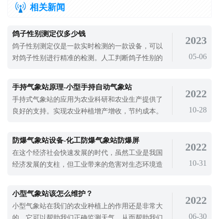
相关新闻
鸽子性别测定仪多少钱
2023
鸽子性别测定仪是一款实时检测的一款设备，可以
05-06
对鸽子性别进行精准的检测。人工判断鸽子性别的
方法可以握住鸽子，用手触摸鸽子的耻骨。如果耻
骨平行，应视为母的。左侧的耻骨，如果向内凹
手持气象站原理-小型手持自动气象站
2022
陷，有不平行的感觉，应视为公的。凭借经验判断
手持式气象站的应用为农业科研和农业生产提供了
鸽子公母的方法会有偏差，所以使用鸽子性别测定
10-28
良好的支持。实现农业种植增产增收，节约成本。
仪是现在精准检测鸽子性别的一种方式。鸽
手持气象站的工作原理就是利用超声波在空气中传
播时间差来进行风速风向的监测，还可以试试监测
防爆气象站设备-化工防爆气象站防爆屏
2022
海拔、温湿度等气象要素。当然，手持气象站的监
在这个经济社会快速发展的时代，虽然工业是我国
测项目是需要根据自己的需求进行扩展的。山东天
10-31
经济发展的支柱，但工业带来的危害对生态环境造
合手持气象站具有多种扩展功能，方便用
成了很大的破坏。与普通建筑火灾燃烧速度相比，
石化生产的火灾燃烧区温度一般高500℃以上，燃烧
小型气象站该怎么维护？
2022
速度可以快一倍多。这样，热量和火焰在火灾中迅
小型气象站在我们的农业种植上的作用还是非常大
速传播，火灾装置迅速升温，相邻装置和可燃物也
06-30
的，它可以帮助我们正确监测天气，从而帮助我们